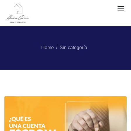
Home
Sin categoría