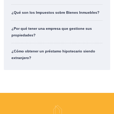
¿Qué son los Impuestos sobre Bienes Inmuebles?
¿Por qué tener una empresa que gestione sus
propiedades?
¿Cómo obtener un préstamo hipotecario siendo
extranjero?