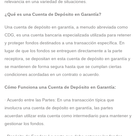
relevancia en una variedad de situaciones.
¿Qué es una Cuenta de Depósito en Garantía?
Una cuenta de depósito en garantía, a menudo abreviada como
CDG, es una cuenta bancaria especializada utilizada para retener
y proteger fondos destinados a una transacción específica. En
lugar de que los fondos se entreguen directamente a la parte
receptora, se depositan en esta cuenta de depósito en garantía y
se mantienen de forma segura hasta que se cumplan ciertas
condiciones acordadas en un contrato o acuerdo.
Cómo Funciona una Cuenta de Depósito en Garantía:
∙
Acuerdo entre las Partes: En una transacción típica que
involucra una cuenta de depósito en garantía, las partes
acuerdan utilizar esta cuenta como intermediario para mantener y
gestionar los fondos.