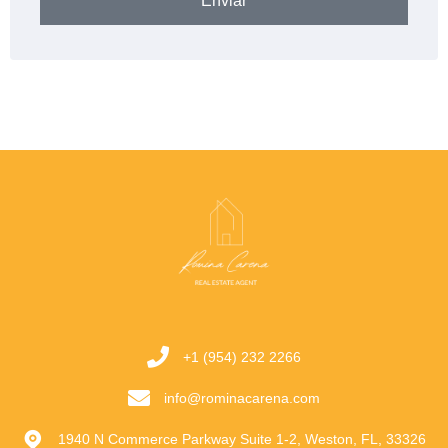
Enviar
+1 (954) 232 2266
info@rominacarena.com
1940 N Commerce Parkway Suite 1-2, Weston, FL, 33326