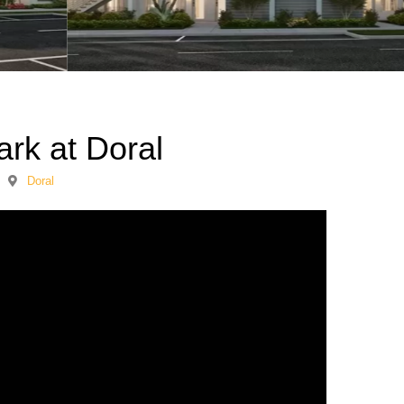
rk at Doral
Doral